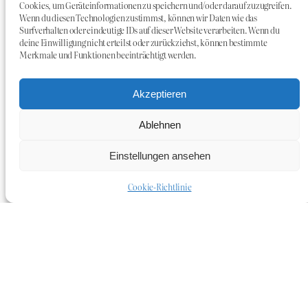
Cookies, um Geräteinformationen zu speichern und/oder darauf zuzugreifen.
Wenn du diesen Technologien zustimmst, können wir Daten wie das
Surfverhalten oder eindeutige IDs auf dieser Website verarbeiten. Wenn du
deine Einwilligung nicht erteilst oder zurückziehst, können bestimmte
Merkmale und Funktionen beeinträchtigt werden.
Akzeptieren
Ablehnen
Einstellungen ansehen
Cookie-Richtlinie